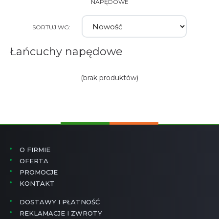
NAPĘDOWE
SORTUJ WG:
Łańcuchy napędowe
(brak produktów)
O FIRMIE
OFERTA
PROMOCJE
KONTAKT
DOSTAWY I PŁATNOŚĆ
REKLAMACJE I ZWROTY