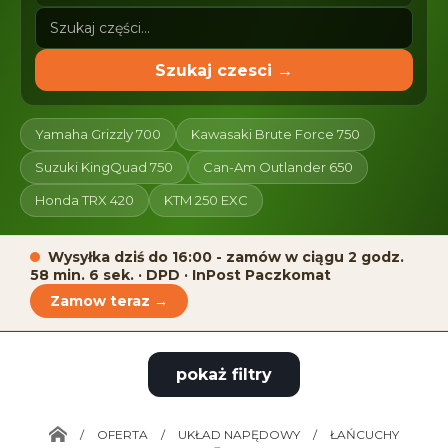
Szukaj czesci →
Yamaha Grizzly 700
Kawasaki Brute Force 750
Suzuki KingQuad 750
Can-Am Outlander 650
Honda TRX 420
KTM 250 EXC
Wysyłka dziś do 16:00 - zamów w ciągu
2 godz.
58 min. 6 sek.
· DPD · InPost Paczkomat
Zamow teraz →
pokaż filtry
/
OFERTA
/
UKŁAD NAPĘDOWY
/
ŁAŃCUCHY