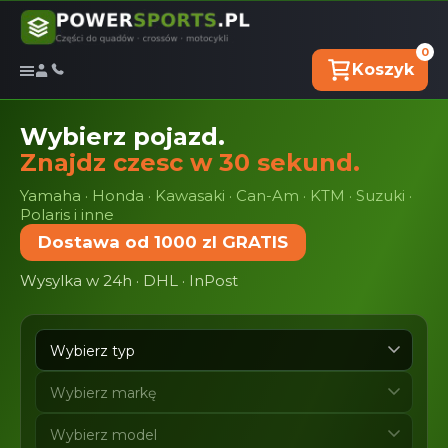
0
Koszyk
Wybierz pojazd.
Znajdz czesc w 30 sekund.
Yamaha · Honda · Kawasaki · Can-Am · KTM · Suzuki ·
Polaris i inne
Dostawa od 1000 zl GRATIS
Wysylka w 24h · DHL · InPost